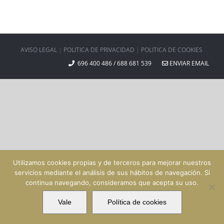
AVISO LEGAL
|
POLITICA DE PRIVACIDAD
|
POLITICA DE COOKIES
696 400 486 / 688 681 539
ENVIAR EMAIL
Utilizamos cookies propias y de terceros para mejorar nuestros
servicios mediante el análisis de sus hábitos de navegación. Si
continua navegando, consideramos que acepta su uso.
Vale
Política de cookies