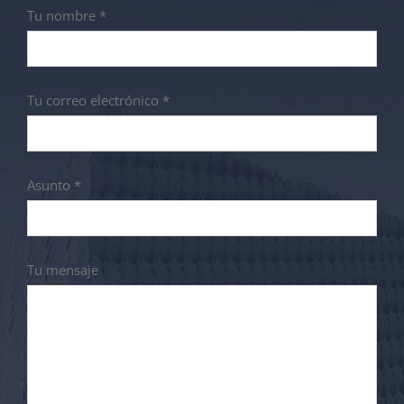
Tu nombre *
Tu correo electrónico *
Asunto *
Tu mensaje