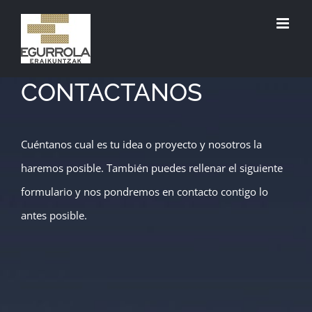
Saltar
al
contenido
CONTACTANOS
Cuéntanos
cual es tu idea o proyecto y nosotros la
haremos posible. También puedes rellenar el siguiente
formulario y nos pondremos en contacto contigo lo
antes posible.