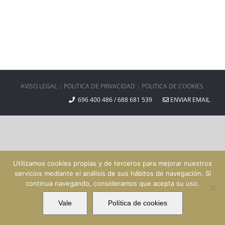
AVISO LEGAL
|
POLITICA DE PRIVACIDAD
|
POLITICA DE COOKIES
696 400 486 / 688 681 539
ENVIAR EMAIL
Utilizamos cookies propias y de terceros para mejorar nuestros
servicios mediante el análisis de sus hábitos de navegación. Si
continua navegando, consideramos que acepta su uso.
Vale
Política de cookies